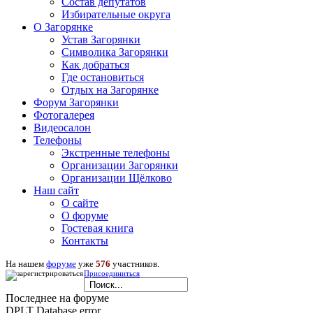
Состав депутатов
Избирательные округа
О Загорянке
Устав Загорянки
Символика Загорянки
Как добраться
Где остановиться
Отдых на Загорянке
Форум Загорянки
Фотогалерея
Видеосалон
Телефоны
Экстренные телефоны
Организации Загорянки
Организации Щёлково
Наш сайт
О сайте
О форуме
Гостевая книга
Контакты
На нашем
форуме
уже
576
участников.
Присоединиться
Последнее на форуме
DPLT Database error