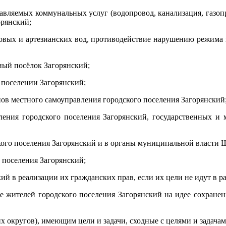
тавляемых коммунальных услуг (водопровод, канализация, газопр
орянский;
товых и артезианских вод, противодействие нарушению режима и
чный посёлок Загорянский;
 поселении Загорянский;
нов местного самоуправления городского поселения Загорянский
вления городского поселения Загорянский, государственных и
ского поселения Загорянский и в органы муниципальной власти
 поселения Загорянский;
ий в реализации их гражданских прав, если их цели не идут в р
 жителей городского поселения Загорянский на идее сохранен
х округов), имеющим цели и задачи, сходные с целями и задача