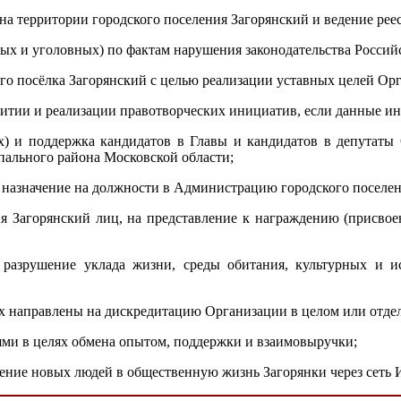
на территории городского поселения Загорянский и ведение рее
ых и уголовных) по фактам нарушения законодательства Российс
го посёлка Загорянский с целью реализации уставных целей Ор
звитии и реализации правотворческих инициатив, если данные 
х) и поддержка кандидатов в Главы и кандидатов в депутаты 
пального района Московской области;
а назначение на должности в Администрацию городского поселен
ния Загорянский лиц, на представление к награждению (присв
 разрушение уклада жизни, среды обитания, культурных и и
х направлены на дискредитацию Организации в целом или отдел
ми в целях обмена опытом, поддержки и взаимовыручки;
ение новых людей в общественную жизнь Загорянки через сеть 