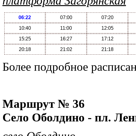
платформа Загорянская
06:22
07:00
07:20
10:40
11:00
12:05
15:25
16:27
17:12
20:18
21:02
21:18
Более подробное расписа
Маршрут №
36
Село Оболдино - пл. Лен
село Оболдино