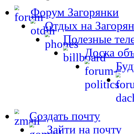
Форум Загорянки
Отдых на Загорян
Полезные тел
Доска об
Буд
Создать почту
Зайти на почту