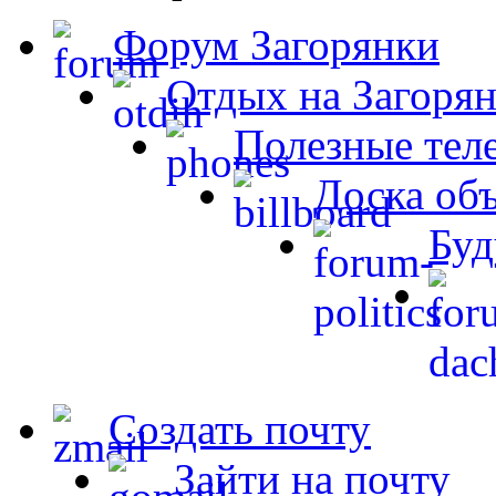
Форум Загорянки
Отдых на Загорян
Полезные тел
Доска об
Буд
Создать почту
Зайти на почту