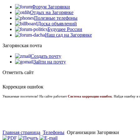
Форум Загорянки
Отдых на Загорянке
Полезные телефоны
Доска объявлений
Будущее России
Наш сад на Загорянке
Загорянская почта
Создать почту
Зайти на почту
Отметить сайт
Коррекция ошибок
Уважаемые посетители! На сайте работает
Система коррекции ошибок
. Найдя ошибку в 
Главная страница
Телефоны
Организации Загорянки