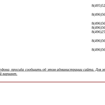
8(495)5
8(496)5
8(496)5
8(496)5
8(496)2
8(496)5
8(496)5
лефона, просьба сообщить об этом администрации сайта. Для 
й вариант.