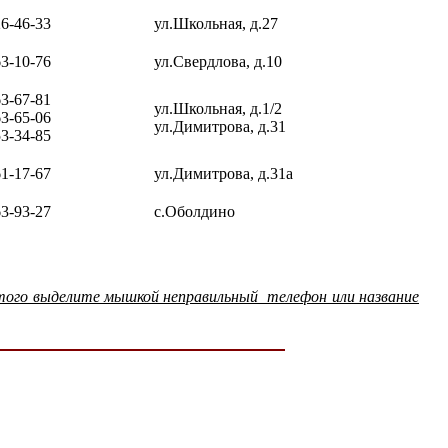
26-46-33
ул.Школьная, д.27
63-10-76
ул.Свердлова, д.10
63-67-81
ул.Школьная, д.1/2
63-65-06
ул.Димитрова, д.31
53-34-85
61-17-67
ул.Димитрова, д.31а
63-93-27
с.Оболдино
этого выделите мышкой неправильный телефон или название