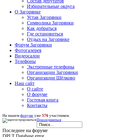
Состав депутатов
Избирательные округа
О Загорянке
Устав Загорянки
Символика Загорянки
Как добраться
Где остановиться
Отдых на Загорянке
Форум Загорянки
Фотогалерея
Видеосалон
Телефоны
Экстренные телефоны
Организации Загорянки
Организации Щёлково
Наш сайт
О сайте
О форуме
Гостевая книга
Контакты
На нашем
форуме
уже
576
участников.
Присоединиться
Последнее на форуме
DPLT Database error