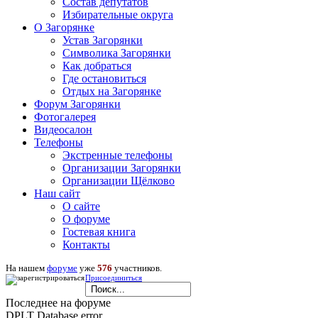
Состав депутатов
Избирательные округа
О Загорянке
Устав Загорянки
Символика Загорянки
Как добраться
Где остановиться
Отдых на Загорянке
Форум Загорянки
Фотогалерея
Видеосалон
Телефоны
Экстренные телефоны
Организации Загорянки
Организации Щёлково
Наш сайт
О сайте
О форуме
Гостевая книга
Контакты
На нашем
форуме
уже
576
участников.
Присоединиться
Последнее на форуме
DPLT Database error