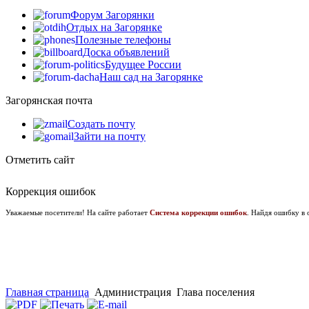
Форум Загорянки
Отдых на Загорянке
Полезные телефоны
Доска объявлений
Будущее России
Наш сад на Загорянке
Загорянская почта
Создать почту
Зайти на почту
Отметить сайт
Коррекция ошибок
Уважаемые посетители! На сайте работает
Система коррекции ошибок
. Найдя ошибку в 
Главная страница
Администрация
Глава поселения