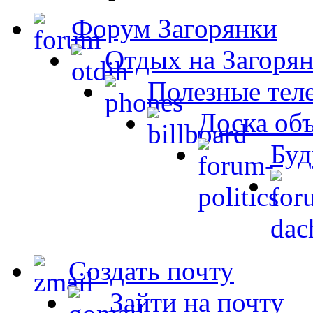
Форум Загорянки
Отдых на Загорян
Полезные тел
Доска об
Буд
Создать почту
Зайти на почту