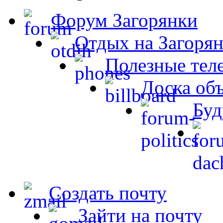
Форум Загорянки
Отдых на Загорян
Полезные тел
Доска об
Буд
Создать почту
Зайти на почту