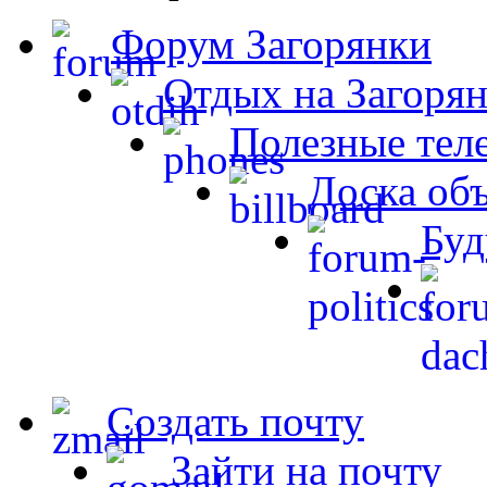
Форум Загорянки
Отдых на Загорян
Полезные тел
Доска об
Буд
Создать почту
Зайти на почту