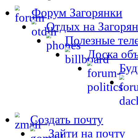
Форум Загорянки
Отдых на Загорян
Полезные тел
Доска об
Буд
Создать почту
Зайти на почту