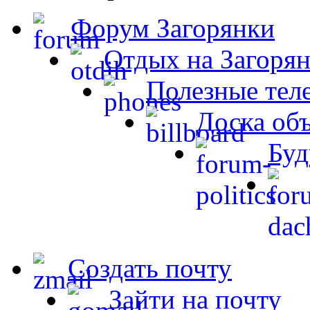
Форум Загорянки
Отдых на Загорян
Полезные тел
Доска об
Буд
Создать почту
Зайти на почту