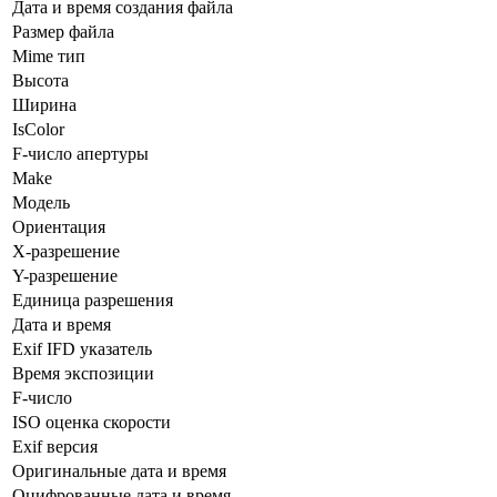
Дата и время создания файла
Размер файла
Mime тип
Высота
Ширина
IsColor
F-число апертуры
Make
Модель
Ориентация
X-разрешение
Y-разрешение
Единица разрешения
Дата и время
Exif IFD указатель
Время экспозиции
F-число
ISO оценка скорости
Exif версия
Оригинальные дата и время
Оцифрованные дата и время