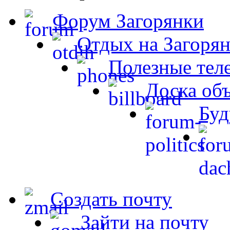
Форум Загорянки
Отдых на Загорян
Полезные тел
Доска об
Буд
Создать почту
Зайти на почту