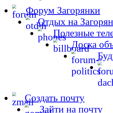
Форум Загорянки
Отдых на Загорян
Полезные тел
Доска об
Буд
Создать почту
Зайти на почту