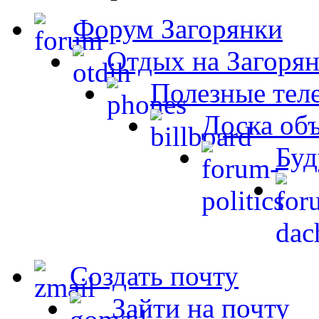
Форум Загорянки
Отдых на Загорян
Полезные тел
Доска об
Буд
Создать почту
Зайти на почту