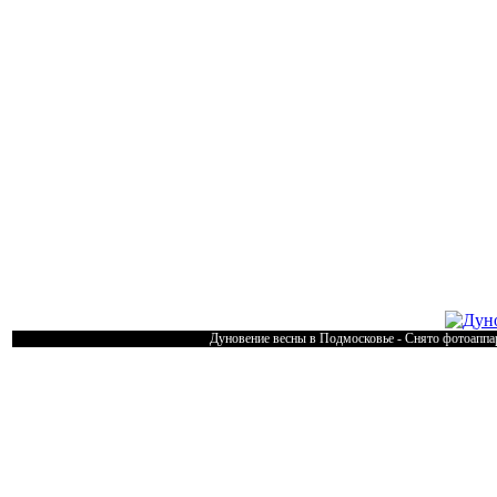
Дуновение весны в Подмосковье - Снято фотоаппар